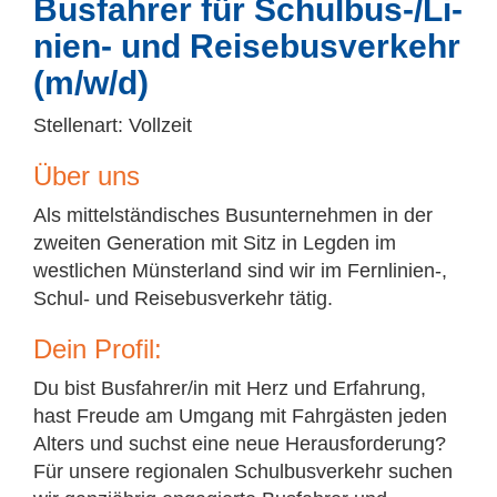
Bus­fah­rer für Schul­bus-/​Li­
ni­en- und Rei­se­bus­ver­kehr
(m/​w/​d)
Stellenart: Vollzeit
Über uns
Als mittelständisches Busunternehmen in der
zweiten Generation mit Sitz in Legden im
westlichen Münsterland sind wir im Fernlinien-,
Schul- und Reisebusverkehr tätig.
Dein Pro­fil:
Du bist Busfahrer/in mit Herz und Erfahrung,
hast Freude am Umgang mit Fahrgästen jeden
Alters und suchst eine neue Herausforderung?
Für unsere regionalen Schulbusverkehr suchen