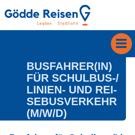
BUS­FAH­RER(IN)
FÜR SCHUL­BUS-/​
LI­NI­EN- UND REI­
SE­BUS­VER­KEHR
(M/​W/​D)