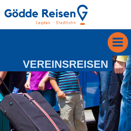
VER­EINS­REI­SEN