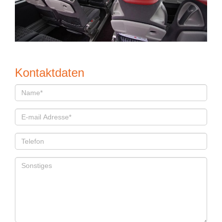
Kon­takt­da­ten